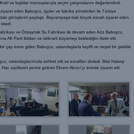
ıl ve teşkilat mensuplarıyla seçim çalışmalarını değerlendirdi.
yaret eden Babuşcu, işçiler ve fabrika yöneticileri ile Türkiye
aki görüşlerini paylaştı. Bayrampaşa’daki birçok esnafı ziyaret eden
istedi.
il Fabrikası ve Özkaynak Su Fabrikası ile devam eden Aziz Babuşcu,
a AK Parti iktidarı ve istikrarlı büyümeyi beklediğini ifade etti.
çay evine giden Babuşcu, vatandaşlarla keyifli ve neşeli bir şekilde
, vatandaşlarımızla sohbet etti ve esnafları dinledi. Bilal Habeşi
Hac vazifesini yerine getiren Ekrem Akıncı'yı evinde ziyaret etti.