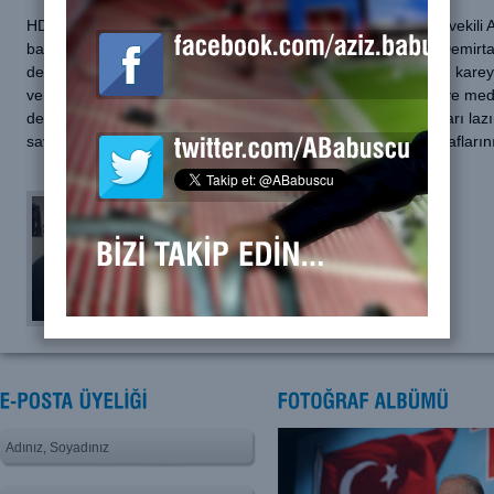
HDP Eş Genel Başkanı Demirtaş’ı da eleştiren AK Parti Milletveki
barışın sözcüsü, seçimden sonra savaşın dilini kullanan bir Demirta
de görüyor. Demirtaş’a ve HDP’ye destek veren, aslında aynı kare
veren, bizim seçkin, elitist sermaye çevreleri, entellektüeller ve m
destek verdiklerini, bu fotoğraf üzerinden geri dönüp okumaları la
savaş dili ve barış dili arasındaki ikilem üzerinde kendi fotoğrafların