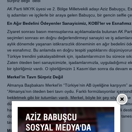
sürpriz değil” dedi
AK Parti MKYK üyesi ve 2. Bölge Milletvekili adayı Aziz Babuşçu, Esen
iş adamları ve işçilerle bir araya gelen Babuşcu, bir gencin selfie çek
En Ağır Bedelini Ödeyenler Sanayicimiz, KOBİ’ler ve Esnafımız
Ziyaret sonrası basın mensuplarına açıklamalarda bulunan AK Parti 
seçimleri sonrası en doğru değerlendirmeyi sanayici ve iş adamlar
aylık dönemde yaşanan istikrarsızlık döneminin en ağır bedelini öd
ve esnafımız. Bu anlamda en doğru tespiti yaptıklarını düşünüyoru
Türkiye trendini yakalayabilmek için, işadamlarımızın bu sürece sı
Zaten öteden beri sanayicimizle, işadamlarımızla, uyguladığımız e
bir işbirliğimiz vardı. O işbirliğimizin 1 Kasım’dan sonra da devam
Merkel’in Tavrı Sürpriz Değil
Almanya Başbakanı Merkel’in “Türkiye’nin AB üyeliğine karşıyım” 
“Almanya’nın öteden beri tavrı oydu. Farklı formülasyonlar içerisin
bekletmek gibi bir tutumları vardı. Merkel, böyle bir şey söylemişs
dünyada belirleyici aktör ülke konuma gelmesinden en ciddi rahatsı
havaalanı projemizin Frankfurt’a alternatifliğinin ve çok önemli des
düşündüğünüzde, Gezide de karşı çıkılan projelerimizden bir tanes
tavrı net anlaşılabilir.” şeklinde konuştu.
Millet Görüyor